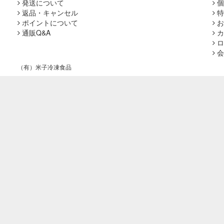
発送について
個
返品・キャンセル
特
ポイントについて
お
通販Q&A
カ
ロ
会
（有）米子冷凍食品