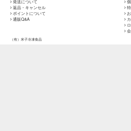
発送について
個
返品・キャンセル
特
ポイントについて
お
通販Q&A
カ
ロ
会
（有）米子冷凍食品