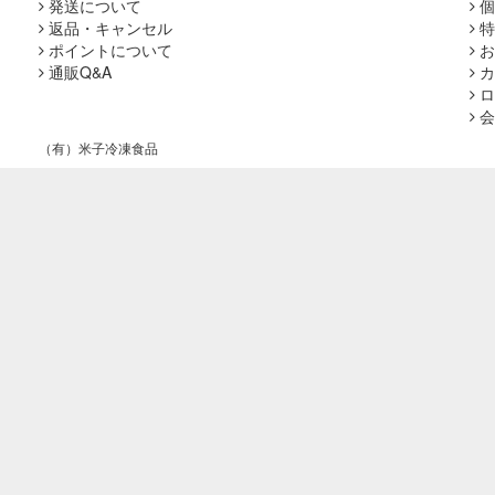
発送について
個
返品・キャンセル
特
ポイントについて
お
通販Q&A
カ
ロ
会
（有）米子冷凍食品