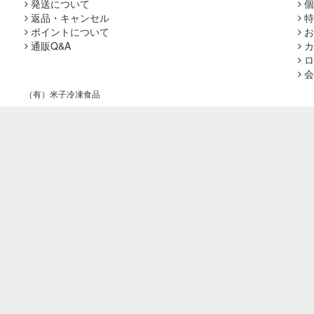
発送について
個
返品・キャンセル
特
ポイントについて
お
通販Q&A
カ
ロ
会
（有）米子冷凍食品