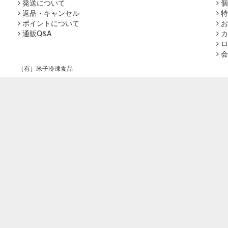
発送について
個
返品・キャンセル
特
ポイントについて
お
通販Q&A
カ
ロ
会
（有）米子冷凍食品